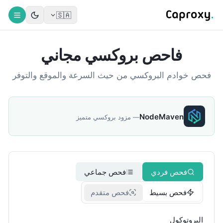
🇸🇦
فاحص بروكسي مجاني
فحص خوادم البروكسي من حيث السرعة والموقع والتوفر
NodeMaven
—
مزود بروكسي متميز
فحص فردي
فحص جماعي
فحص بسيط
فحص متقدم
البروتوكول