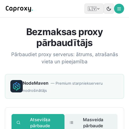
🇱🇻
Bezmaksas proxy
pārbaudītājs
Pārbaudiet proxy serverus: ātrums, atrašanās
vieta un pieejamība
NodeMaven
—
Premium starpniekserveru
nodrošinātājs
Atsevišķa
Masveida
pārbaude
pārbaude