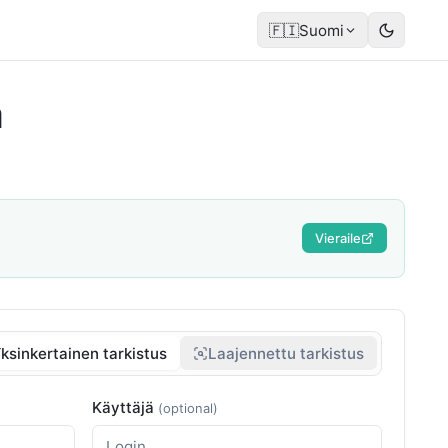
🇫🇮
Suomi
a
Vieraile
ksinkertainen tarkistus
Laajennettu tarkistus
Käyttäjä
(optional)