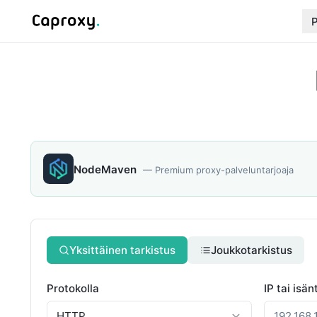
P
NodeMaven
—
Premium proxy-palveluntarjoaja
Yksittäinen tarkistus
Joukkotarkistus
Protokolla
IP tai isä
HTTP