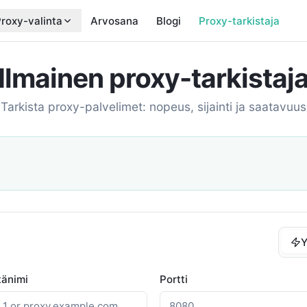
roxy-valinta
Arvosana
Blogi
Proxy-tarkistaja
Ilmainen proxy-tarkistaj
Tarkista proxy-palvelimet: nopeus, sijainti ja saatavuus
Y
ntänimi
Portti