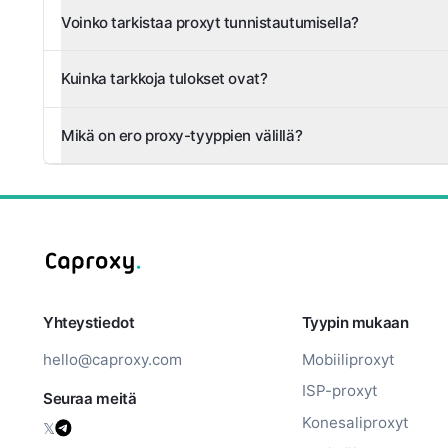
Voinko tarkistaa proxyt tunnistautumisella?
Kuinka tarkkoja tulokset ovat?
Mikä on ero proxy-tyyppien välillä?
Yhteystiedot
Tyypin mukaan
hello@caproxy.com
Mobiiliproxyt
ISP-proxyt
Seuraa meitä
Konesaliproxyt
𝕏