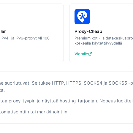
ler
Proxy-Cheap
t IPv4- ja IPv6-proxyt yli 100
Premium koti- ja datakeskuspro
korkealla käytettävyydellä
Vieraile
 ne suoriutuvat. Se tukee HTTP, HTTPS, SOCKS4 ja SOCKS5 -proto
ta.
taa proxy-tyypin ja näyttää hosting-tarjoajan. Nopeus luokitell
matisointiin tai markkinointiin.