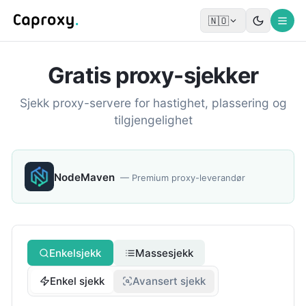
🇳🇴
Gratis proxy-sjekker
Sjekk proxy-servere for hastighet, plassering og
tilgjengelighet
NodeMaven
—
Premium proxy-leverandør
Enkelsjekk
Massesjekk
Enkel sjekk
Avansert sjekk