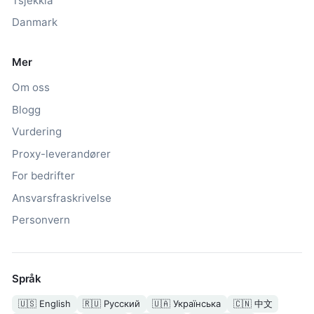
Tsjekkia
Danmark
Mer
Om oss
Blogg
Vurdering
Proxy-leverandører
For bedrifter
Ansvarsfraskrivelse
Personvern
Språk
🇺🇸
English
🇷🇺
Русский
🇺🇦
Українська
🇨🇳
中文