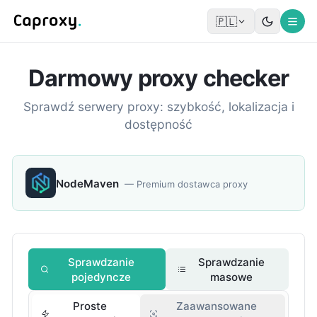
🇵🇱
Darmowy proxy checker
Sprawdź serwery proxy: szybkość, lokalizacja i
dostępność
NodeMaven
—
Premium dostawca proxy
Sprawdzanie
Sprawdzanie
pojedyncze
masowe
Proste
Zaawansowane