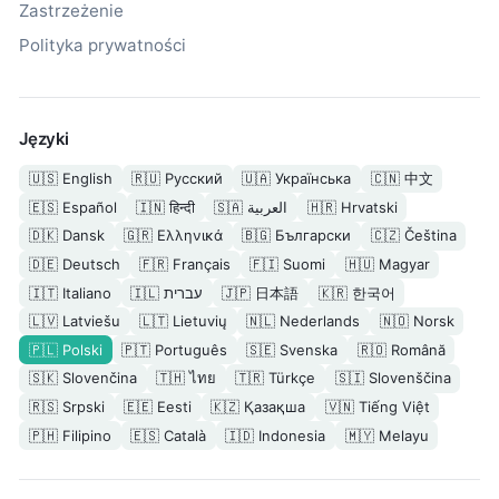
Zastrzeżenie
Polityka prywatności
Języki
🇺🇸
English
🇷🇺
Русский
🇺🇦
Українська
🇨🇳
中文
🇪🇸
Español
🇮🇳
हिन्दी
🇸🇦
العربية
🇭🇷
Hrvatski
🇩🇰
Dansk
🇬🇷
Ελληνικά
🇧🇬
Български
🇨🇿
Čeština
🇩🇪
Deutsch
🇫🇷
Français
🇫🇮
Suomi
🇭🇺
Magyar
🇮🇹
Italiano
🇮🇱
עברית
🇯🇵
日本語
🇰🇷
한국어
🇱🇻
Latviešu
🇱🇹
Lietuvių
🇳🇱
Nederlands
🇳🇴
Norsk
🇵🇱
Polski
🇵🇹
Português
🇸🇪
Svenska
🇷🇴
Română
🇸🇰
Slovenčina
🇹🇭
ไทย
🇹🇷
Türkçe
🇸🇮
Slovenščina
🇷🇸
Srpski
🇪🇪
Eesti
🇰🇿
Қазақша
🇻🇳
Tiếng Việt
🇵🇭
Filipino
🇪🇸
Català
🇮🇩
Indonesia
🇲🇾
Melayu