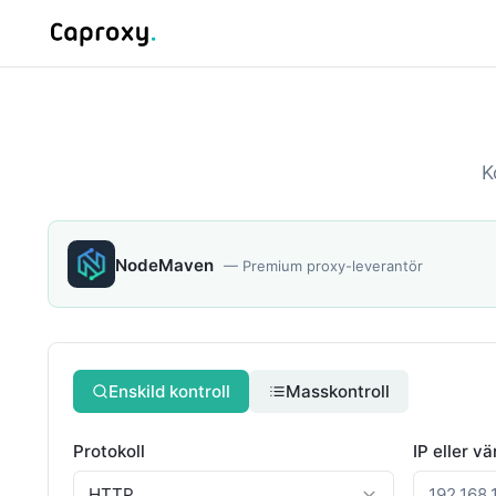
K
NodeMaven
—
Premium proxy-leverantör
Enskild kontroll
Masskontroll
Protokoll
IP eller v
HTTP