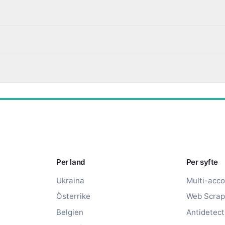
Per land
Per syfte
Ukraina
Multi-acco
Österrike
Web Scrap
Belgien
Antidetec