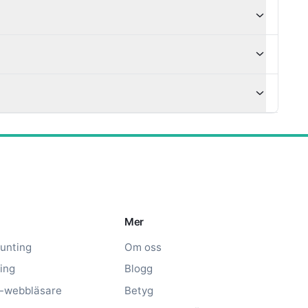
Mer
unting
Om oss
ing
Blogg
t-webbläsare
Betyg