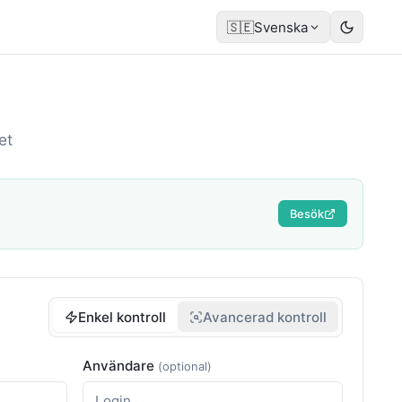
🇸🇪
Svenska
et
Besök
Enkel kontroll
Avancerad kontroll
Användare
(optional)