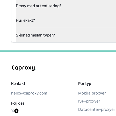
Proxy med autentisering?
Hur exakt?
Skillnad mellan typer?
Kontakt
Per typ
hello@caproxy.com
Mobila proxyer
ISP-proxyer
Följ oss
Datacenter-proxyer
𝕏